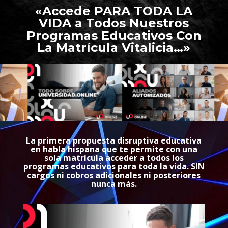
«Accede PARA TODA LA
VIDA a Todos Nuestros
Programas Educativos Con
La Matrícula Vitalicia…»
La primera propuesta disruptiva educativa
en habla hispana que te permite con una
sola matrícula acceder a todos los
programas educativos para toda la vida. SIN
cargos ni cobros adicionales ni posteriores
nunca más.