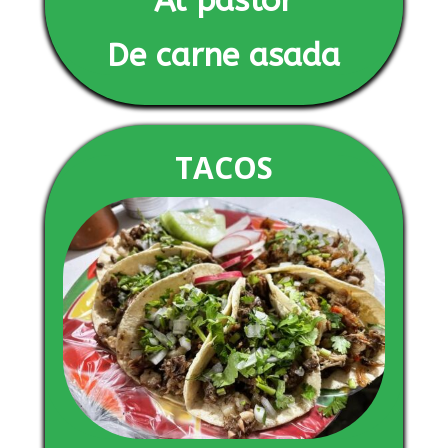
Al pastor
De carne asada
TACOS