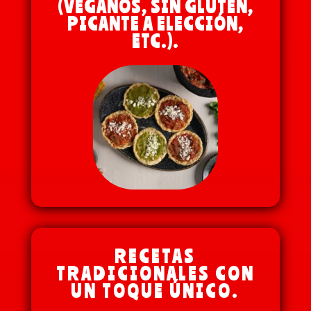
(VEGANOS, SIN GLUTEN,
PICANTE A ELECCIÓN,
ETC.).
RECETAS
TRADICIONALES CON
UN TOQUE ÚNICO.