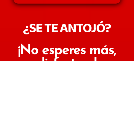
¿SE TE ANTOJÓ?
¡No esperes más,
disfruta el
auténtico sabor
de México!