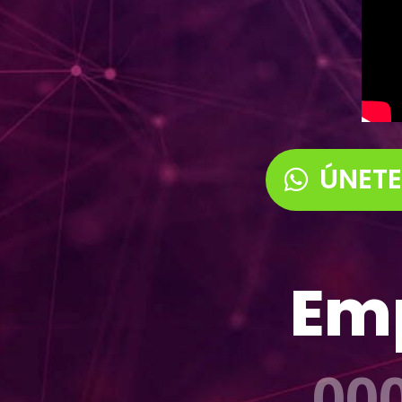
ÚNETE
Emp
00