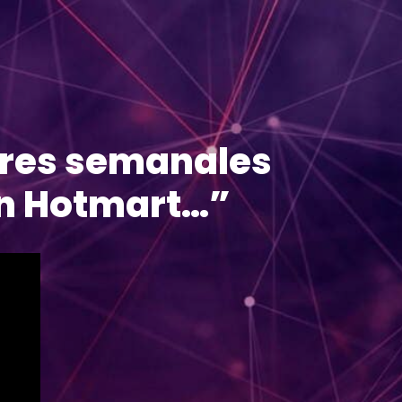
res semanales
on Hotmart…”