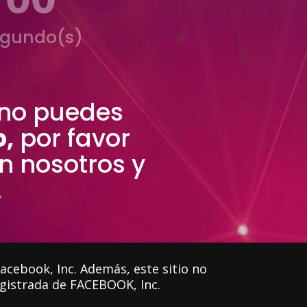
gundo(s)
no puedes
,
por favor
n nosotros y
.
cebook, Inc. Además, este sitio no
gistrada de FACEBOOK, Inc.