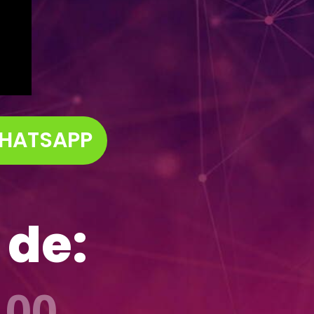
WHATSAPP
 de:
00