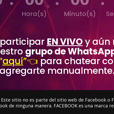
Hora(s)
Minuto(s)
Se
 participar
EN VIVO
y aún 
uestro
grupo de WhatsApp
“
aquí
”👈
para chatear co
agregarte manualmente
e sitio no es parte del sitio web de Facebook o Fa
ook de ninguna manera. FACEBOOK es una marca re