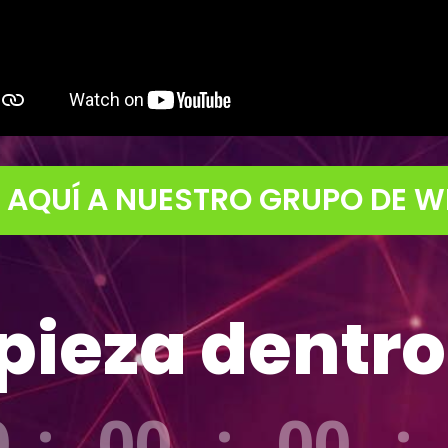
 AQUÍ A NUESTRO GRUPO DE 
ieza dentro
0
:
00
:
00
: